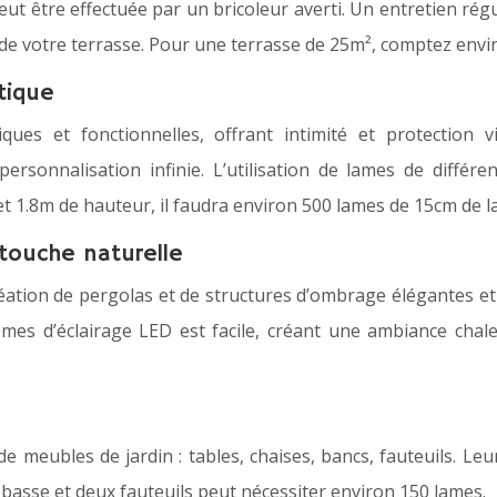
ut être effectuée par un bricoleur averti. Un entretien régu
é de votre terrasse. Pour une terrasse de 25m², comptez env
tique
es et fonctionnelles, offrant intimité et protection vis
rsonnalisation infinie. L’utilisation de lames de différe
et 1.8m de hauteur, il faudra environ 500 lames de 15cm de l
touche naturelle
tion de pergolas et de structures d’ombrage élégantes et na
stèmes d’éclairage LED est facile, créant une ambiance cha
e meubles de jardin : tables, chaises, bancs, fauteuils. Leu
basse et deux fauteuils peut nécessiter environ 150 lames.