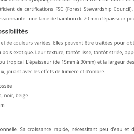
icient de certifications FSC (Forest Stewardship Council)
pressionnante : une lame de bambou de 20 mm d’épaisseur pe
ssibilités
t de couleurs variées. Elles peuvent être traitées pour obt
du bois exotique. Leur texture, tantôt lisse, tantôt striée, 
 ou tropical. L’épaisseur (de 15mm à 30mm) et la largeur d
x, jouant avec les effets de lumière et d’ombre.
rossée
s, noir, beige
mm
nnelle. Sa croissance rapide, nécessitant peu d’eau et d