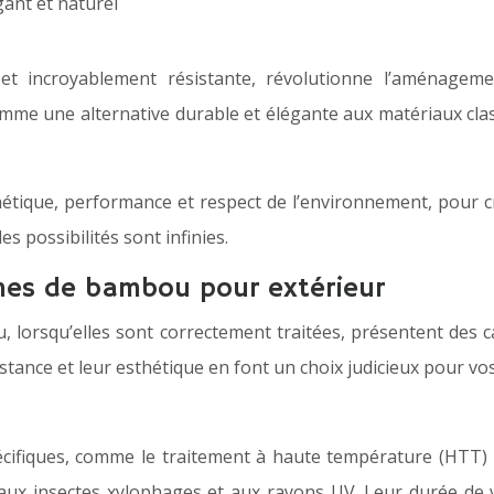
t incroyablement résistante, révolutionne l’aménagem
 comme une alternative durable et élégante aux matériaux cl
thétique, performance et respect de l’environnement, pour c
s possibilités sont infinies.
ames de bambou pour extérieur
, lorsqu’elles sont correctement traitées, présentent des 
ésistance et leur esthétique en font un choix judicieux pour 
écifiques, comme le traitement à haute température (HTT) 
aux insectes xylophages et aux rayons UV. Leur durée de vi